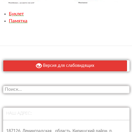
Буклет
Памятка
Версия для слабовидящих
Н
а
й
т
и
НАШ АДРЕС:
:
187126, Ленинградская область, Киришский район, п.