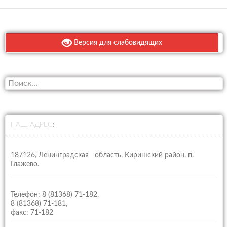
Версия для слабовидящих
Н
а
й
т
и
НАШ АДРЕС:
:
187126, Ленинградская область, Киришский район, п.
Глажево.
Телефон: 8 (81368) 71-182,
8 (81368) 71-181,
факс: 71-182